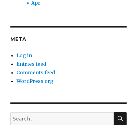
« Apr
META
Log in
Entries feed
Comments feed
WordPress.org
SEA
Search
for: