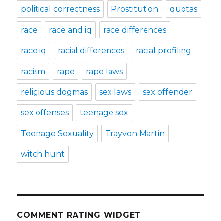
political correctness
Prostitution
quotas
race
race and iq
race differences
race iq
racial differences
racial profiling
racism
rape
rape laws
religious dogmas
sex laws
sex offender
sex offenses
teenage sex
Teenage Sexuality
Trayvon Martin
witch hunt
COMMENT RATING WIDGET