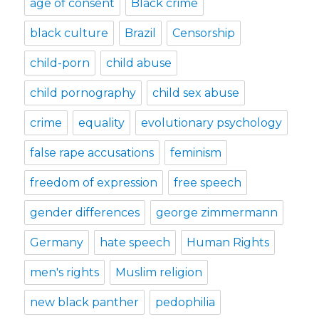
age of consent
Black crime
black culture
Brazil
Censorship
child-porn
child abuse
child pornography
child sex abuse
crime
equality
evolutionary psychology
false rape accusations
feminism
freedom of expression
free speech
gender differences
george zimmermann
Germany
hate speech
Human Rights
men's rights
Muslim religion
new black panther
pedophilia