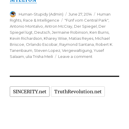
MILLION
Author
Posted
Categories
Human-Stupidy (Admin)
June 27, 2014
Human
on
Tags
Rights
,
Race & Intelligence
"Fünf vom Central Park"
,
Antonio Montalvo
,
Antron McCray
,
Der Spiegel
,
Der
Spiegel lügt
,
Deutsch
,
Jermaine Robinson
,
Ken Burns
,
Kevin Richardson
,
Kharey Wise
,
Matias Reyes
,
Michael
Briscoe
,
Orlando Escobar
,
Raymond Santana
,
Robert K.
Tanenbaum
,
Steven Lopez
,
Vergewaltigung
,
Yusef
on
Salaam
,
ulia Trisha Meili
Leave a comment
"Fünf
vom
Central
Park":
Verurteilte
SINCERITY.net
TruthRevolution.net
Verbrecher
erhalten
40
Millionen
Dollar
Entschädigung.
Der