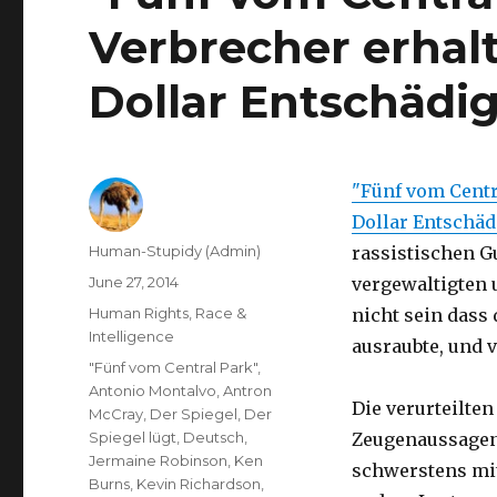
Verbrecher erhal
Dollar Entschädig
"Fünf vom Centr
Dollar Entschä
Author
Human-Stupidy (Admin)
rassistischen G
Posted
June 27, 2014
vergewaltigten 
on
Categories
Human Rights
,
Race &
nicht sein dass
Intelligence
ausraubte, und 
Tags
"Fünf vom Central Park"
,
Antonio Montalvo
,
Antron
Die verurteilte
McCray
,
Der Spiegel
,
Der
Spiegel lügt
,
Deutsch
,
Zeugenaussagen 
Jermaine Robinson
,
Ken
schwerstens mit
Burns
,
Kevin Richardson
,