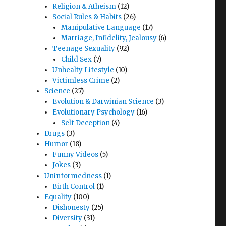
Religion & Atheism
(12)
Social Rules & Habits
(26)
Manipulative Language
(17)
Marriage, Infidelity, Jealousy
(6)
Teenage Sexuality
(92)
Child Sex
(7)
Unhealty Lifestyle
(10)
Victimless Crime
(2)
Science
(27)
Evolution & Darwinian Science
(3)
Evolutionary Psychology
(16)
Self Deception
(4)
Drugs
(3)
Humor
(18)
Funny Videos
(5)
Jokes
(3)
Uninformedness
(1)
Birth Control
(1)
Equality
(100)
Dishonesty
(25)
Diversity
(31)