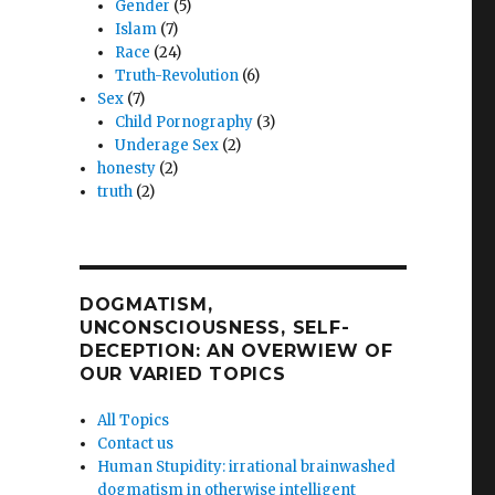
Gender
(5)
Islam
(7)
Race
(24)
Truth-Revolution
(6)
Sex
(7)
Child Pornography
(3)
Underage Sex
(2)
honesty
(2)
truth
(2)
DOGMATISM,
UNCONSCIOUSNESS, SELF-
DECEPTION: AN OVERWIEW OF
OUR VARIED TOPICS
All Topics
Contact us
Human Stupidity: irrational brainwashed
dogmatism in otherwise intelligent