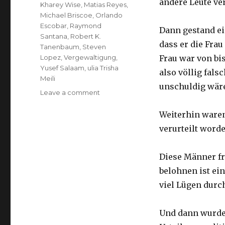
andere Leute ve
Kharey Wise
,
Matias Reyes
,
Michael Briscoe
,
Orlando
Escobar
,
Raymond
Dann gestand ei
Santana
,
Robert K.
dass er die Frau
Tanenbaum
,
Steven
Lopez
,
Vergewaltigung
,
Frau war von bi
Yusef Salaam
,
ulia Trisha
also völlig fal
Meili
unschuldig wär
on
Leave a comment
"Fünf
vom
Weiterhin waren
Central
verurteilt worde
Park":
Verurteilte
Verbrecher
Diese Männer f
erhalten
belohnen ist ei
40
viel Lügen durc
Millionen
Dollar
Entschädigung.
Und dann wurde 
Der