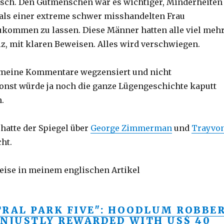
tisch. Den Gutmenschen war es wichtiger, Minderheiten
als einer extreme schwer misshandelten Frau
ukommen zu lassen. Diese Männer hatten alle viel meh
z, mit klaren Beweisen. Alles wird verschwiegen.
t meine Kommentare wegzensiert und nicht
 Sonst würde ja noch die ganze Lügengeschichte kaputt
.
hatte der Spiegel über
George Zimmerman
und
Trayvo
ht.
eise in meinem englischen Artikel
TRAL PARK FIVE": HOODLUM ROBBE
UNJUSTLY REWARDED WITH US$ 40