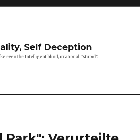
ality, Self Deception
 even the Intelligent blind, irrational, "stupid".
 Park": Verurteilte