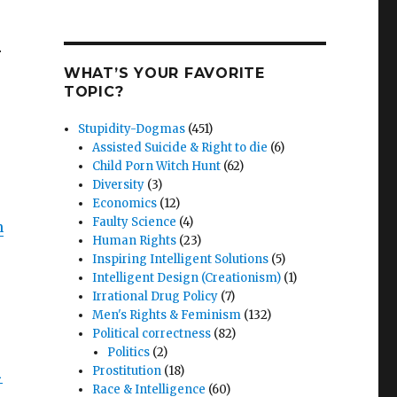
r
WHAT’S YOUR FAVORITE
TOPIC?
Stupidity-Dogmas
(451)
Assisted Suicide & Right to die
(6)
Child Porn Witch Hunt
(62)
Diversity
(3)
Economics
(12)
Faulty Science
(4)
n
Human Rights
(23)
Inspiring Intelligent Solutions
(5)
Intelligent Design (Creationism)
(1)
Irrational Drug Policy
(7)
Men's Rights & Feminism
(132)
Political correctness
(82)
Politics
(2)
R
Prostitution
(18)
Race & Intelligence
(60)