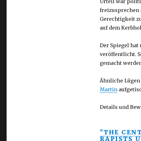
Urteil war poli
Spiegel
lügt.
freizusprechen 
Gerechtigkeit z
auf dem Kerbhol
Der Spiegel ha
veröffentlicht.
gemacht werden
Ähnliche Lügen 
Martin
aufgetisc
Details und Bew
"THE CEN
RAPISTS 