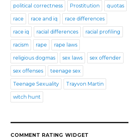
political correctness
Prostitution
quotas
race
race and iq
race differences
race iq
racial differences
racial profiling
racism
rape
rape laws
religious dogmas
sex laws
sex offender
sex offenses
teenage sex
Teenage Sexuality
Trayvon Martin
witch hunt
COMMENT RATING WIDGET