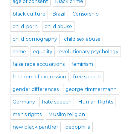
age of consent
Black crime
black culture
Brazil
Censorship
child-porn
child abuse
child pornography
child sex abuse
crime
equality
evolutionary psychology
false rape accusations
feminism
freedom of expression
free speech
gender differences
george zimmermann
Germany
hate speech
Human Rights
men's rights
Muslim religion
new black panther
pedophilia