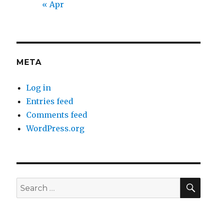
« Apr
META
Log in
Entries feed
Comments feed
WordPress.org
SEA
Search
for: