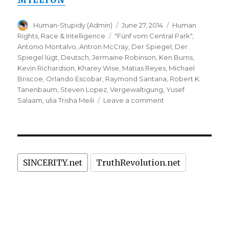
MILLION
Author
Posted
Categories
Human-Stupidy (Admin)
June 27, 2014
Human
on
Tags
Rights
,
Race & Intelligence
"Fünf vom Central Park"
,
Antonio Montalvo
,
Antron McCray
,
Der Spiegel
,
Der
Spiegel lügt
,
Deutsch
,
Jermaine Robinson
,
Ken Burns
,
Kevin Richardson
,
Kharey Wise
,
Matias Reyes
,
Michael
Briscoe
,
Orlando Escobar
,
Raymond Santana
,
Robert K.
Tanenbaum
,
Steven Lopez
,
Vergewaltigung
,
Yusef
on
Salaam
,
ulia Trisha Meili
Leave a comment
"Fünf
vom
Central
Park":
Verurteilte
SINCERITY.net
TruthRevolution.net
Verbrecher
erhalten
40
Millionen
Dollar
Entschädigung.
Der